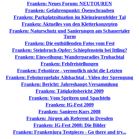
Franken: Neues Forum: NEUTOUREN
Franken: Gefahrenpunkt: Ösenschrauben
Franken: Parkplatzsituation im Kleinziegenfelder Tal
Franken: Aktuelles von den Kletterkonzepten
Franken: Naturschutz und Sanierungen am Schauertaler
Turm
Franken: Die enthüllenden Fotos vom Fest
Franken: Steinbruch-Opfer: Schiepfenstein bei Ittling?
Franken: Einweihung: Wanderparadies Trubachtal
Franken: Felsfreistellungen
Franken: Felsstürze - vermutlich nicht die Letzten
Franken: Felssturzgefahr Ailsbachtal - Video der Sprengung
Franken: Bericht: Jahreshaupt-Versammlung
Franken: Tätigkeitsbericht 2009
Franken: Vom Spritzen und Spachteln
Franken: IG-Fest 2009
Franken: Sanierer-Kurs 2008
Franken: Jürgen als Referent in Dresden
Franken: IG-Fest 2008: Die Bilder
Franken: Frankenjura Testpieces - Go there and try...