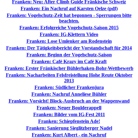
Franken: Neu: After Climb Guide Fränkische Schweiz
Franken: Ein Nachruf auf Karsten Oelze (pdf)
Franken: Vogelschutz-Zeit hat begonnen - Sperrungen bitte
beachten.
Franken: Erfolgreiche Vogelschutz-Saison 2015
Franken: IG-Klettern Video
Franken: Lose Umlenker am Rodenstein
Franken: Der Tätigkeitsbericht der Vorstandschaft für 2014
Franken: Beginn der Vogelschutz-Saison
Franken: Café Krazy im Café Kraft
Franken: Erster Fränkischer Bühlerhaken-Bohr-Wettbewerb
Franken: Nacharbeiten Felsfreistellung Hohe Reute Oktober
2013
Franken: Südlicher Frankenjura
Franken: Nachruf Anneliese Bühler
Franken: Vorsicht! Block-Ausbruch an der Wappenwand
Franken: Neuer Boulderappell
Franken: Bilder vom IG-Fest 2011
Franken: Schiepfenstein Ade!
Franken: Sanierung Sieglitzberger Nadel
Franken: Kurt Albert - ein Nachruf