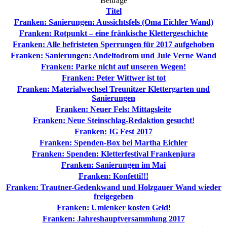
Beiträge
Titel
Franken: Sanierungen: Aussichtsfels (Oma Eichler Wand)
Franken: Rotpunkt – eine fränkische Klettergeschichte
Franken: Alle befristeten Sperrungen für 2017 aufgehoben
Franken: Sanierungen: Andeltodrom und Jule Verne Wand
Franken: Parke nicht auf unseren Wegen!
Franken: Peter Wittwer ist tot
Franken: Materialwechsel Treunitzer Klettergarten und
Sanierungen
Franken: Neuer Fels: Mittagsleite
Franken: Neue Steinschlag-Redaktion gesucht!
Franken: IG Fest 2017
Franken: Spenden-Box bei Martha Eichler
Franken: Spenden: Kletterfestival Frankenjura
Franken: Sanierungen im Mai
Franken: Konfetti!!!
Franken: Trautner-Gedenkwand und Holzgauer Wand wieder
freigegeben
Franken: Umlenker kosten Geld!
Franken: Jahreshauptversammlung 2017