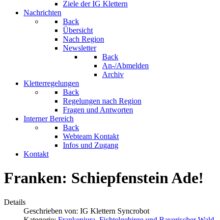
Ziele der IG Klettern
Nachrichten
Back
Übersicht
Nach Region
Newsletter
Back
An-/Abmelden
Archiv
Kletterregelungen
Back
Regelungen nach Region
Fragen und Antworten
Interner Bereich
Back
Webteam Kontakt
Infos und Zugang
Kontakt
Franken: Schiepfenstein Ade!
Details
Geschrieben von:
IG Klettern Syncrobot
Kategorie:
Frankenjura, Fichtelgebirge und Bayerischer Wald