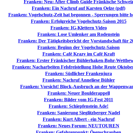
Franken: Neu: After Climb Guide Fränkische Schwei
Franken: Ein Nachruf auf Karsten Oelze (pdf)
Franken: Vogelschutz-Zeit hat begonnen - Sperrungen bitte b
Franken: Erfolgreiche Vogelschutz-Saison 2015
Franken: IG-Klettern Video
Franken: Lose Umlenker am Rodenstein
Franken: Der Tätigkeitsbericht der Vorstandschaft für 2
Franken: Beginn der Vogelschutz-Saison
Franken: Café Krazy im Café Kraft
Franken: Erster Fränkischer Bühlerhaken-Bohr-Wettbe
Franken: Nacharbeiten Felsfreistellung Hohe Reute Oktobe
Franken: Südlicher Frankenjura
Franken: Nachruf Anneliese Bühler
Franken: Vorsicht! Block-Ausbruch an der Wappenwa
Franken: Neuer Boulderappell
Franken: Bilder vom IG-Fest 2011
Franken: Schiepfenstein Ade!
Franken: Sanierung Sieglitzberger Nadel
Franken: Kurt Albert - ein Nachruf
Franken: Neues Forum: NEUTOUREN
Franken: Gefahrenpunkt: Ösenschrauben