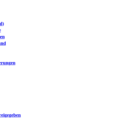
d)
e
ben
and
ierungen
reigegeben