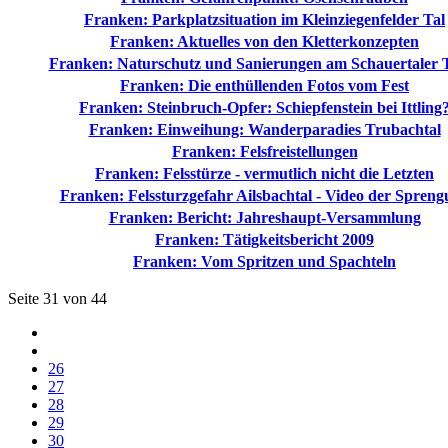
Franken: Parkplatzsituation im Kleinziegenfelder Tal
Franken: Aktuelles von den Kletterkonzepten
Franken: Naturschutz und Sanierungen am Schauertaler
Franken: Die enthüllenden Fotos vom Fest
Franken: Steinbruch-Opfer: Schiepfenstein bei Ittling
Franken: Einweihung: Wanderparadies Trubachtal
Franken: Felsfreistellungen
Franken: Felsstürze - vermutlich nicht die Letzten
Franken: Felssturzgefahr Ailsbachtal - Video der Spren
Franken: Bericht: Jahreshaupt-Versammlung
Franken: Tätigkeitsbericht 2009
Franken: Vom Spritzen und Spachteln
Seite 31 von 44
26
27
28
29
30