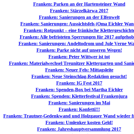
Franken: Parken an der Hartensteiner Wand
Franken: Stärzelkärwa 2017
Franken: Sanierungen an der Elfenwelt
Franken: Sanierungen: Aussichtsfels (Oma Eichler Wan
Franken: Rotpunkt – eine fränkische Klettergeschicht
Franken: Alle befristeten Sperrungen für 2017 aufgeho
Franken: Sanierungen: Andeltodrom und Jule Verne W
Franken: Parke nicht auf unseren Wegen!
Franken: Peter Wittwer ist tot
Franken: Materialwechsel Treunitzer Klettergarten und San
Franken: Neuer Fels: Mittagsleite
Franken: Neue Steinschlag-Redaktion gesucht!
Franken: IG Fest 2017
Franken: Spenden-Box bei Martha Eichler
Franken: Spenden: Kletterfestival Frankenjura
Franken: Sanierungen im Mai
Franken: Konfetti!!!
Franken: Trautner-Gedenkwand und Holzgauer Wand wieder f
Franken: Umlenker kosten Geld!
Franken: Jahreshauptversammlung 2017