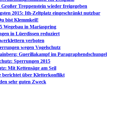
 Großer Treppenstein wieder freigegeben
ten 2015: Ith-Zeltplatz eingeschränkt nutzbar
Du bist Klemmkeil!
15 Wegebau in Mariaspring
ngen in Lüerdissen reduziert
werklettern verboten
perrungen wegen Vogelschutz
ainberg: Guerillakampf im Paragraphendschungel
schutz: Sperrungen 2015
tz: Mit Kettensäge am Seil
 berichtet über Kletterkonflikt
 den sehr guten Zweck