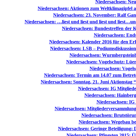
Niedersachsen: Neu
Niedersachsen: Aktionen zum Weltklimagipfel a
Niedersachsen: 23. November: Ralf Gan
Niedersachsen: …liest und liest und liest und liest…un
Niedersachsen: Bundestreffen der 
Niedersachsen: End
Niedersachsen: Kalender 2016 für den E
Niedersachsen: LSB – Podiumsdiskussion
Niedersachsen: Wurmbergsteinbr
Niedersachsen: Vogelschutz: Lüer
Niedersachsen: Vogels
Niedersachsen: Termin am 14.07 zum Betret
Niedersachsen: Sonntag, 21. Juni Aktionstag “
Niedersachsen: IG Mitglie
Niedersachsen: Hainber
Niedersachsen: IG
Niedersachsen: Mitgliederversammlung 
Niedersachsen: Brutstöru
Niedersachsen: Wegebau b
Niedersachsen: Geringe Beteiligung: 
Niedersachsen: Pfingsten 2015: Ü