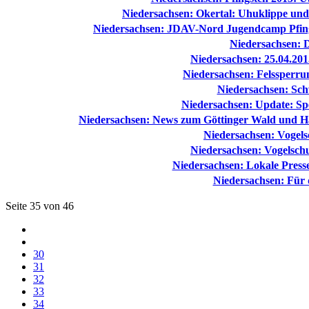
Niedersachsen: Okertal: Uhuklippe und
Niedersachsen: JDAV-Nord Jugendcamp Pfings
Niedersachsen: 
Niedersachsen: 25.04.20
Niedersachsen: Felssperru
Niedersachsen: Sch
Niedersachsen: Update: S
Niedersachsen: News zum Göttinger Wald und H
Niedersachsen: Vogel
Niedersachsen: Vogelschu
Niedersachsen: Lokale Presse
Niedersachsen: Für
Seite 35 von 46
30
31
32
33
34