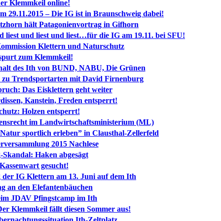
er Klemmkeil online!
m 29.11.2015 – Die IG ist in Braunschweig dabei!
tzhorn hält Patagonienvortrag in Gifhorn
d liest und liest und liest…für die IG am 19.11. bei SFU!
Kommission Klettern und Naturschutz
spurt zum Klemmkeil!
rhalt des Ith von BUND, NABU, Die Grünen
 zu Trendsportarten mit David Firnenburg
uch: Das Eisklettern geht weiter
dissen, Kanstein, Freden entsperrt!
chutz: Holzen entsperrt!
ensrecht im Landwirtschaftsministerium (ML)
Natur sportlich erleben” in Clausthal-Zellerfeld
derversammlung 2015 Nachlese
g-Skandal: Haken abgesägt
 Kassenwart gesucht!
der IG Klettern am 13. Juni auf dem Ith
ng an den Elefantenbäuchen
eim JDAV Pfingstcamp im Ith
Der Klemmkeil fällt diesen Sommer aus!
bernachtungssituation Ith-Zeltplatz