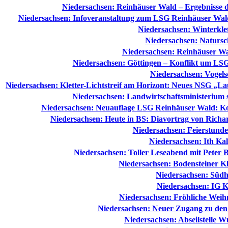
Niedersachsen: Reinhäuser Wald – Ergebnisse 
Niedersachsen: Infoveranstaltung zum LSG Reinhäuser Wal
Niedersachsen: Winterklett
Niedersachsen: Natursch
Niedersachsen: Reinhäuser Wal
Niedersachsen: Göttingen – Konflikt um 
Niedersachsen: Vogel
Niedersachsen: Kletter-Lichtstreif am Horizont: Neues NSG „L
Niedersachsen: Landwirtschaftsministerium st
Niedersachsen: Neuauflage LSG Reinhäuser Wald: Ko
Niedersachsen: Heute in BS: Diavortrag von Richa
Niedersachsen: Feierstund
Niedersachsen: Ith Ka
Niedersachsen: Toller Leseabend mit Peter 
Niedersachsen: Bodensteiner K
Niedersachsen: Südh
Niedersachsen: IG K
Niedersachsen: Fröhliche Weih
Niedersachsen: Neuer Zugang zu den 
Niedersachsen: Abseilstelle 