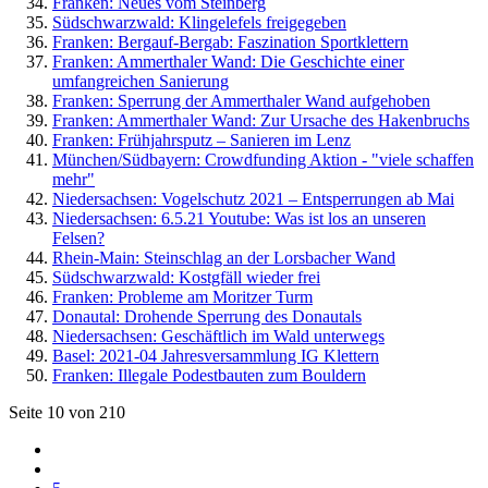
Franken: Neues vom Steinberg
Südschwarzwald: Klingelefels freigegeben
Franken: Bergauf-Bergab: Faszination Sportklettern
Franken: Ammerthaler Wand: Die Geschichte einer
umfangreichen Sanierung
Franken: Sperrung der Ammerthaler Wand aufgehoben
Franken: Ammerthaler Wand: Zur Ursache des Hakenbruchs
Franken: Frühjahrsputz – Sanieren im Lenz
München/Südbayern: Crowdfunding Aktion - "viele schaffen
mehr"
Niedersachsen: Vogelschutz 2021 – Entsperrungen ab Mai
Niedersachsen: 6.5.21 Youtube: Was ist los an unseren
Felsen?
Rhein-Main: Steinschlag an der Lorsbacher Wand
Südschwarzwald: Kostgfäll wieder frei
Franken: Probleme am Moritzer Turm
Donautal: Drohende Sperrung des Donautals
Niedersachsen: Geschäftlich im Wald unterwegs
Basel: 2021-04 Jahresversammlung IG Klettern
Franken: Illegale Podestbauten zum Bouldern
Seite 10 von 210