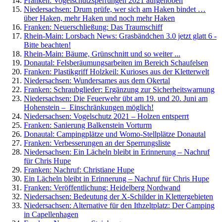
Franken: Vogelschutzsperrungen 2021 aufgehoben
Niedersachsen: Drum prüfe, wer sich am Haken bindet …
über Haken, mehr Haken und noch mehr Haken
Franken: Neuerschließung: Das Traumschiff
Rhein-Main: Lorsbach News: Grasbändchen 3.0 jetzt glatt 6 -
Bitte beachten!
Rhein-Main: Bäume, Grünschnitt und so weiter ...
Donautal: Felsberäumungsarbeiten im Bereich Schaufelsen
Franken: Plastikgriff Holzkeil: Kurioses aus der Kletterwelt
Niedersachsen: Wundersames aus dem Okertal
Franken: Schraubglieder: Ergänzung zur Sicherheitswarnung
Niedersachsen: Die Feuerwehr übt am 19. und 20. Juni am
Hohenstein – Einschränkungen möglich!
Niedersachsen: Vogelschutz 2021 – Holzen entsperrt
Franken: Sanierung Balkenstein Vorturm
Donautal: Campingplätze und Womo-Stellplätze Donautal
Franken: Verbesserungen an der Sperrungsliste
Niedersachsen: Ein Lächeln bleibt in Erinnerung – Nachruf
für Chris Hupe
Franken: Nachruf: Christiane Hupe
Ein Lächeln bleibt in Erinnerung – Nachruf für Chris Hupe
Franken: Veröffentlichung: Heidelberg Nordwand
Niedersachsen: Bedeutung der X-Schilder in Klettergebieten
Niedersachsen: Alternative für den Ithzeltplatz: Der Camping
in Capellenhagen