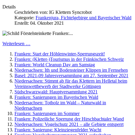
Details
Geschrieben von:
IG Klettern Syncrobot
Kategorie:
Frankenjura, Fichtelgebirge und Bayerischer Wald
Erstellt: 04. Oktober 2021
Franken:...
Weiterlesen …
Franken: Start der Höhlenwinter-Sperrungszeit!
Franken: (Kletter-)Tourismus in der Fränkischen Schweiz
Franken: World Cleanup Day am Samstag
Niedersachsen: Ith und Bodensteiner Klippen im Fernsehen
Basel: 2021-09 Jahresversammlung am 27. September 2021
Niedersachsen: Stimmt ab für das Klettern im Helletal beim
Vereinswettbewerb der Stadtwerke Göttingen
Südschwarzwald: Hauptversammlung 2021
Franken: Sanierungen im Bayerischen Wald
Niedersachsen: Totholz im Wald – Naturwald in
Niedersachsen
Franken: Sanierungen im Sommer
Franken: Polizeiliche Sperrung der Hirschbachtaler Wand
Niedersachsen: Vogelschutz 2021 – alle Gebiete entsperrt
Franken: Sanierung: Kleinziegenfelder Wacht