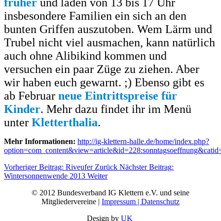
früher
und laden von 13 bis 17 Uhr
insbesondere Familien ein sich an den
bunten Griffen auszutoben. Wem Lärm und
Trubel nicht viel ausmachen, kann natürlich
auch ohne Alibikind kommen und
versuchen ein paar Züge zu ziehen. Aber
wir haben euch gewarnt. ;) Ebenso gibt es
ab Februar
neue Eintrittspreise für
Kinder
. Mehr dazu findet ihr im Menü
unter
Kletterthalia
.
Mehr Informationen:
http://ig-klettern-halle.de/home/index.php?
option=com_content&view=article&id=228:sonntagsoeffnung&cati
Vorheriger Beitrag: Riveufer
Zurück
Nächster Beitrag:
Wintersonnenwende 2013
Weiter
© 2012 Bundesverband IG Klettern e.V. und seine
Mitgliedervereine |
Impressum | Datenschutz
Design by
UK