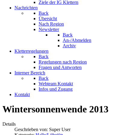
Ziele der IG Klettern
Nachrichten
Back
Übersicht
Nach Region
Newsletter
Back
An-/Abmelden
Archiv
Kletterregelungen
Back
Regelungen nach Region
Fragen und Antworten
Interner Bereich
Back
Webteam Kontakt
Infos und Zugang
Kontakt
Wintersonnenwende 2013
Details
Geschrieben von:
Super User
Kategorie:
Halle/Löbejün