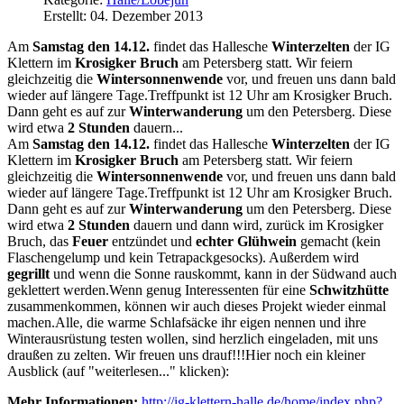
Erstellt: 04. Dezember 2013
Am
Samstag den 14.12.
findet das Hallesche
Winterzelten
der IG
Klettern im
Krosigker Bruch
am Petersberg statt. Wir feiern
gleichzeitig die
Wintersonnenwende
vor, und freuen uns dann bald
wieder auf längere Tage.Treffpunkt ist 12 Uhr am Krosigker Bruch.
Dann geht es auf zur
Winterwanderung
um den Petersberg. Diese
wird etwa
2 Stunden
dauern...
Am
Samstag den 14.12.
findet das Hallesche
Winterzelten
der IG
Klettern im
Krosigker Bruch
am Petersberg statt. Wir feiern
gleichzeitig die
Wintersonnenwende
vor, und freuen uns dann bald
wieder auf längere Tage.Treffpunkt ist 12 Uhr am Krosigker Bruch.
Dann geht es auf zur
Winterwanderung
um den Petersberg. Diese
wird etwa
2 Stunden
dauern und dann wird, zurück im Krosigker
Bruch, das
Feuer
entzündet und
echter Glühwein
gemacht (kein
Flaschengelump und kein Tetrapackgesocks). Außerdem wird
gegrillt
und wenn die Sonne rauskommt, kann in der Südwand auch
geklettert werden.Wenn genug Interessenten für eine
Schwitzhütte
zusammenkommen, können wir auch dieses Projekt wieder einmal
machen.Alle, die warme Schlafsäcke ihr eigen nennen und ihre
Winterausrüstung testen wollen, sind herzlich eingeladen, mit uns
draußen zu zelten. Wir freuen uns drauf!!!Hier noch ein kleiner
Ausblick (auf "weiterlesen..." klicken):
Mehr Informationen:
http://ig-klettern-halle.de/home/index.php?