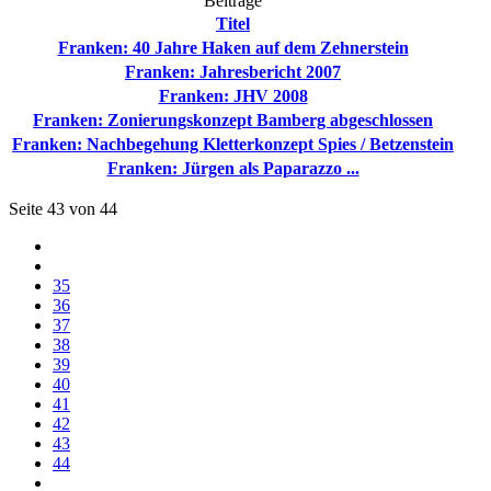
Beiträge
Titel
Franken: 40 Jahre Haken auf dem Zehnerstein
Franken: Jahresbericht 2007
Franken: JHV 2008
Franken: Zonierungskonzept Bamberg abgeschlossen
Franken: Nachbegehung Kletterkonzept Spies / Betzenstein
Franken: Jürgen als Paparazzo ...
Seite 43 von 44
35
36
37
38
39
40
41
42
43
44