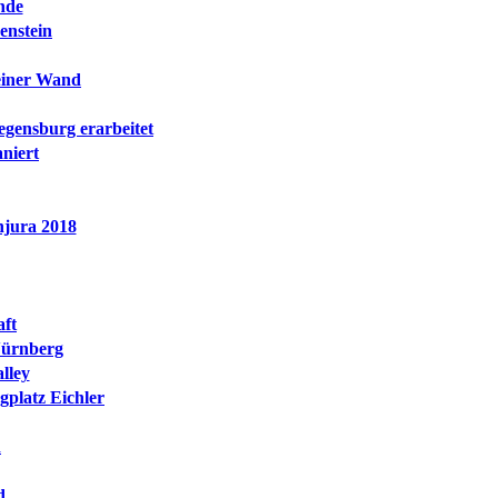
nde
enstein
einer Wand
egensburg erarbeitet
niert
njura 2018
aft
Nürnberg
lley
platz Eichler
d
d