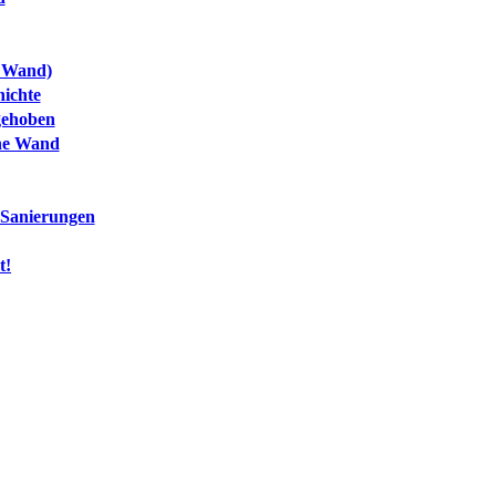
r Wand)
hichte
gehoben
ne Wand
 Sanierungen
t!