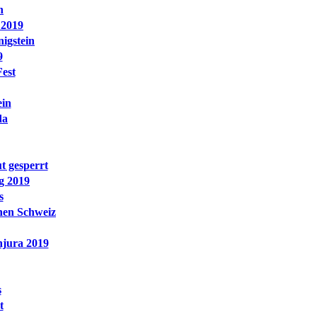
n
 2019
nigstein
9
est
ein
da
t gesperrt
g 2019
s
hen Schweiz
njura 2019
s
t