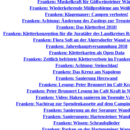
Franken: Muskelkraft für Gößweinsteiner Wä
Franken: Wiederkehrende Müllprobleme am Weiß
Franken: Klagemauer: Campen verboten!
Franken: Achtung: Änderung des Zustiegs zur Treust
Franken: Das Kletterfest 2018!
Franken: Kletterkonzeption für die Juratäler des Landkreises R
Franken: Flora Soft an der Algersdorfer Wand sa
Franken: Jahreshauptversammlung 2018
Franken: Kletterkarten als Open Data
Franken: Zeitlich befristete Kletterverbote im Franke
Franken: Achtung: Steinschlag!
Franken: Das Kreuz am Napoleon
Franken: Sanierung Herzwand
Franken: Lesung: Peter Brunnert im Café Kr
Franken: Peter Brunnert Lesung im Café Kraft in 
Franken: Video: Haken sanieren im Yosemite Va
Franken: Nachtrag zur Spendenkassette auf dem Camping
Franken: Sanierung an der Soranger Wand
Franken: Sanierungen: Hartensteiner Wan
Franken: Wissen: Schraubglieder
Franken: Parken an der Hartensteiner Wan