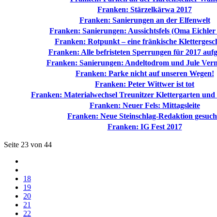
Franken: Stärzelkärwa 2017
Franken: Sanierungen an der Elfenwelt
Franken: Sanierungen: Aussichtsfels (Oma Eichle
Franken: Rotpunkt – eine fränkische Klettergesc
Franken: Alle befristeten Sperrungen für 2017 auf
Franken: Sanierungen: Andeltodrom und Jule Ver
Franken: Parke nicht auf unseren Wegen!
Franken: Peter Wittwer ist tot
Franken: Materialwechsel Treunitzer Klettergarten und
Franken: Neuer Fels: Mittagsleite
Franken: Neue Steinschlag-Redaktion gesuch
Franken: IG Fest 2017
Seite 23 von 44
18
19
20
21
22