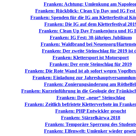
Franken: Achtung: Umlenkung am Napoleo
Franken: Rückblick: Clean Up Day und IG Fest
Franken: Spenden für die IG am Kletterfestival Kö
Franken: Die IG auf dem Kletterfestival 201
Franken: Clean Up Day Frankenjura und IG F
Franken: IG Fest: 30-jähriges Jubiläum
Franken: Waldbrand bei Neuensorg/Hartenst
Franken: Der zweite Steinschlag für 2019 ist 
Franken: Klettersport ist Motorsport
Franken: Der erste Steinschlag für 2019
Franken: Die Rote Wand ist ab sofort wegen Vogelbru
Franken: Einladung zur Jahreshauptversammlun
Franken: Zonierungsänderung am Röthelfel
Franken: Kurzeinführung in die Geologie der Fränkisc
Franken: Der „neue“ Steinschlag
Franken: Zeitlich befristete Kletterverbote im Franke
Franken: PHP Entwickler gesucht
Franken: Stärzelkärwa 2018
Franken: Temporäre Sperrung des Student
Franken: Elfenwelt: Umlenker wieder gesetz