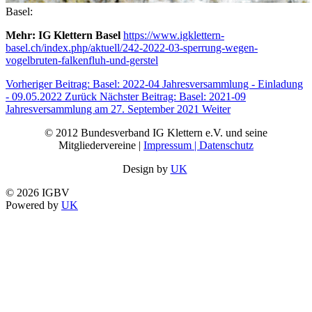
Basel:
Mehr: IG Klettern Basel
https://www.igklettern-
basel.ch/index.php/aktuell/242-2022-03-sperrung-wegen-
vogelbruten-falkenfluh-und-gerstel
Vorheriger Beitrag: Basel: 2022-04 Jahresversammlung - Einladung
- 09.05.2022
Zurück
Nächster Beitrag: Basel: 2021-09
Jahresversammlung am 27. September 2021
Weiter
© 2012 Bundesverband IG Klettern e.V. und seine
Mitgliedervereine |
Impressum | Datenschutz
Design by
UK
© 2026 IGBV
Powered by
UK