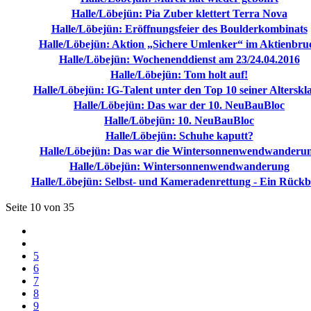
Halle/Löbejün: Pia Zuber klettert Terra Nova
Halle/Löbejün: Eröffnungsfeier des Boulderkombinats
Halle/Löbejün: Aktion „Sichere Umlenker“ im Aktienbru
Halle/Löbejün: Wochenenddienst am 23/24.04.2016
Halle/Löbejün: Tom holt auf!
Halle/Löbejün: IG-Talent unter den Top 10 seiner Alterskla
Halle/Löbejün: Das war der 10. NeuBauBloc
Halle/Löbejün: 10. NeuBauBloc
Halle/Löbejün: Schuhe kaputt?
Halle/Löbejün: Das war die Wintersonnenwendwanderu
Halle/Löbejün: Wintersonnenwendwanderung
Halle/Löbejün: Selbst- und Kameradenrettung - Ein Rückb
Seite 10 von 35
5
6
7
8
9