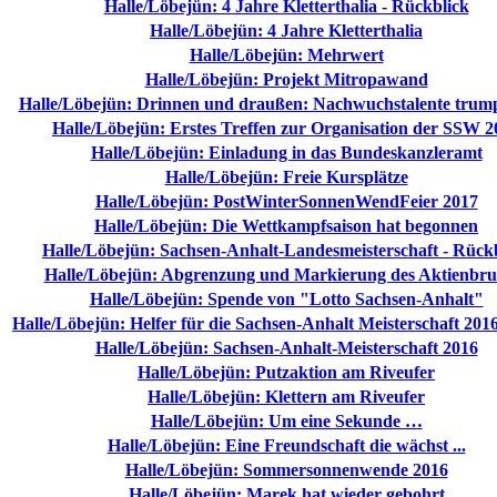
Halle/Löbejün: 4 Jahre Kletterthalia - Rückblick
Halle/Löbejün: 4 Jahre Kletterthalia
Halle/Löbejün: Mehrwert
Halle/Löbejün: Projekt Mitropawand
Halle/Löbejün: Drinnen und draußen: Nachwuchstalente trump
Halle/Löbejün: Erstes Treffen zur Organisation der SSW 2
Halle/Löbejün: Einladung in das Bundeskanzleramt
Halle/Löbejün: Freie Kursplätze
Halle/Löbejün: PostWinterSonnenWendFeier 2017
Halle/Löbejün: Die Wettkampfsaison hat begonnen
Halle/Löbejün: Sachsen-Anhalt-Landesmeisterschaft - Rück
Halle/Löbejün: Abgrenzung und Markierung des Aktienbru
Halle/Löbejün: Spende von "Lotto Sachsen-Anhalt"
Halle/Löbejün: Helfer für die Sachsen-Anhalt Meisterschaft 201
Halle/Löbejün: Sachsen-Anhalt-Meisterschaft 2016
Halle/Löbejün: Putzaktion am Riveufer
Halle/Löbejün: Klettern am Riveufer
Halle/Löbejün: Um eine Sekunde …
Halle/Löbejün: Eine Freundschaft die wächst ...
Halle/Löbejün: Sommersonnenwende 2016
Halle/Löbejün: Marek hat wieder gebohrt