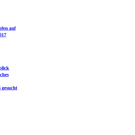
fen auf
017
blick
ches
6 gesucht