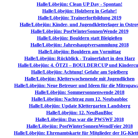
Halle/Löbejün: Clean UP Day - Spontan!
Halle/Löbejün: Holzberg in Gefahr!
Halle/Löbejün: Trainerfortbildung 2019
Halle/Löbejün: Kinder- und Jugendkletterlager in Ostro
Halle/Löbejün: PostWinterSonnenWende 2019
Halle/Löbejün: Bouldern statt Bleigießen
Halle/Löbejün: Jahreshauptversammlung 2018
Halle/Löbejün: Bouldern am Vormittag
Halle/Löbejün: Rückblick - Trainerfahrt in den Harz
Halle/Löbejün: 4. ÖTZI – BOULDERCUP und Kinderc
Halle/Löbejün: Achtung! Gefahr am Spielberg
Halle/Löbejün: Kletterwochenende mit Jugendlichen
Halle/Löbejün: Neue Betreuer und Ideen für die Mitropa
Halle/Löbejün: Sommersonnenwende 2018
Halle/Löbejün: Nachtrag zum 12. Neubaubloc
Halle/Löbejün: Update Klettergarten Landsberg
Halle/Löbejün: 12. NeuBauBloc
Halle/Löbejün: Das war die PWSWF 2018
Halle/Löbejün: PostWinterSonnenWendFeier 2018
Halle/Löbejün: Ehrenamtskarte für Mitglieder der IG-Klet