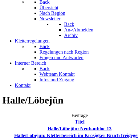
Back
Übersicht
Nach Region
Newsletter
Back
An-/Abmelden
Archiv
Kletterregelungen
Back
Regelungen nach Region
Fragen und Antworten
Interner Bereich
Back
Webteam Kontakt
Infos und Zugang
Kontakt
Halle/Löbejün
Beiträge
Titel
Halle/Löbejün: Neubaubloc 13
Halle/Löbejün: Kletterbereich im Krosigker Bruch freigeg