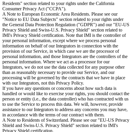
Residents" section related to your rights under the California
Consumer Privacy Act ("CCPA").
A Note to European Economic Area Residents. Please see our
"Notice to EU Data Subjects" section related to your rights under
the General Data Protection Regulation ("GDPR") and our "EU-US
Privacy Shield and Swiss-U.S. Privacy Shield" section related to
IMI's Privacy Shield certification. Note that IMI is the controller of
your personal information, except where we process personal
information on behalf of our Integrators in connection with the
provision of our Service, in which case we are the processor of
personal information, and those Integrators are the controllers of the
personal information. Where we act as a processor for our
Integrators, we do not use the data collected for any purpose other
than as reasonably necessary to provide our Service, and our
processing will be governed by the contracts that we have in place
with our Integrators, not this Privacy Policy.
If you have any questions or concerns about how such data is
handled or would like to exercise your rights, you should contact the
person or entity (i.e., the data controller) who has contracted with us
to use the Service to process this data. We will, however, provide
assistance to our Integrators to address any concerns you may have,
in accordance with the terms of our contract with them.
A Note to Residents of Switzerland. Please see our "EU-US Privacy
Shield and Swiss-U.S. Privacy Shield" section related to IMI's
Privacy Shield certification.