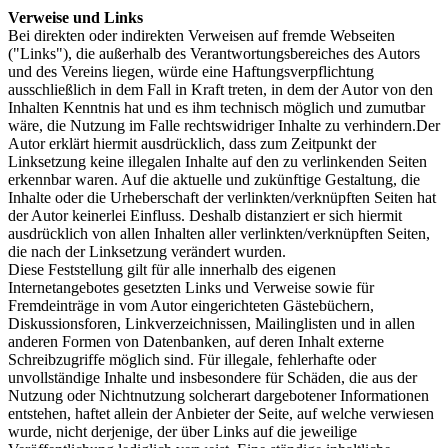
Verweise und Links
Bei direkten oder indirekten Verweisen auf fremde Webseiten
("Links"), die außerhalb des Verantwortungsbereiches des Autors
und des Vereins liegen, würde eine Haftungsverpflichtung
ausschließlich in dem Fall in Kraft treten, in dem der Autor von den
Inhalten Kenntnis hat und es ihm technisch möglich und zumutbar
wäre, die Nutzung im Falle rechtswidriger Inhalte zu verhindern.Der
Autor erklärt hiermit ausdrücklich, dass zum Zeitpunkt der
Linksetzung keine illegalen Inhalte auf den zu verlinkenden Seiten
erkennbar waren. Auf die aktuelle und zukünftige Gestaltung, die
Inhalte oder die Urheberschaft der verlinkten/verknüpften Seiten hat
der Autor keinerlei Einfluss. Deshalb distanziert er sich hiermit
ausdrücklich von allen Inhalten aller verlinkten/verknüpften Seiten,
die nach der Linksetzung verändert wurden.
Diese Feststellung gilt für alle innerhalb des eigenen
Internetangebotes gesetzten Links und Verweise sowie für
Fremdeinträge in vom Autor eingerichteten Gästebüchern,
Diskussionsforen, Linkverzeichnissen, Mailinglisten und in allen
anderen Formen von Datenbanken, auf deren Inhalt externe
Schreibzugriffe möglich sind. Für illegale, fehlerhafte oder
unvollständige Inhalte und insbesondere für Schäden, die aus der
Nutzung oder Nichtnutzung solcherart dargebotener Informationen
entstehen, haftet allein der Anbieter der Seite, auf welche verwiesen
wurde, nicht derjenige, der über Links auf die jeweilige