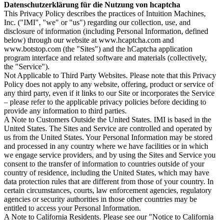
Datenschutzerklärung für die Nutzung von hcaptcha
This Privacy Policy describes the practices of Intuition Machines,
Inc. ("IMI", "we" or "us") regarding our collection, use, and
disclosure of information (including Personal Information, defined
below) through our website at www.hcaptcha.com and
www.botstop.com (the "Sites") and the hCaptcha application
program interface and related software and materials (collectively,
the "Service").
Not Applicable to Third Party Websites. Please note that this Privacy
Policy does not apply to any website, offering, product or service of
any third party, even if it links to our Site or incorporates the Service
– please refer to the applicable privacy policies before deciding to
provide any information to third parties.
A Note to Customers Outside the United States. IMI is based in the
United States. The Sites and Service are controlled and operated by
us from the United States. Your Personal Information may be stored
and processed in any country where we have facilities or in which
we engage service providers, and by using the Sites and Service you
consent to the transfer of information to countries outside of your
country of residence, including the United States, which may have
data protection rules that are different from those of your country. In
certain circumstances, courts, law enforcement agencies, regulatory
agencies or security authorities in those other countries may be
entitled to access your Personal Information.
A Note to California Residents. Please see our "Notice to California